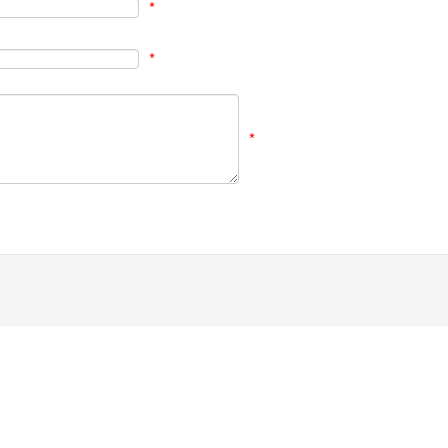
*
*
*